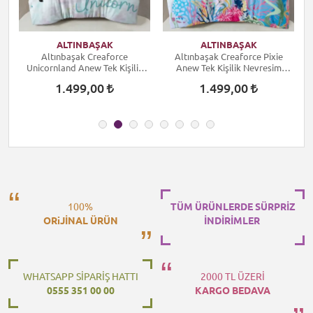
ALTINBAŞAK
ALTINBAŞAK
Altınbaşak Creaforce
Altınbaşak Creaforce Pixie
A
Unicornland Anew Tek Kişilik
Anew Tek Kişilik Nevresim
Nevresim Takımı
Takımı
1.499,00
1.499,00
100%
TÜM ÜRÜNLERDE SÜRPRİZ
ORiJİNAL ÜRÜN
İNDİRİMLER
WHATSAPP SİPARİŞ HATTI
2000 TL ÜZERİ
0555 351 00 00
KARGO BEDAVA