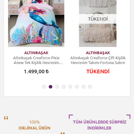
TÜKENDİ
ALTINBAŞAK
ALTINBAŞAK
Altınbaşak Creaforce Pixie
Altınbaşak Creaforce Çift Kişilik
A
Anew Tek Kişilik Nevresim
Nevresim Takımı Fortuna Sabre
Takımı
1.499,00
TÜKENDİ
100%
TÜM ÜRÜNLERDE SÜRPRİZ
ORiJİNAL ÜRÜN
İNDİRİMLER