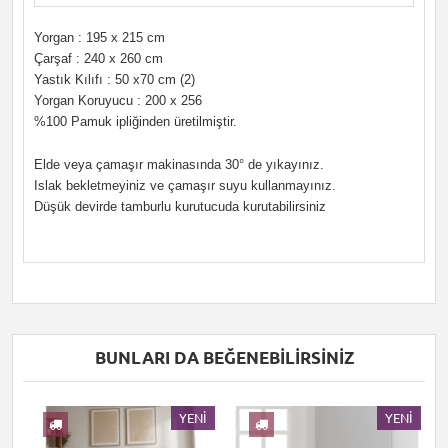
Yorgan : 195 x 215 cm
Çarşaf : 240 x 260 cm
Yastık Kılıfı : 50 x70 cm (2)
Yorgan Koruyucu : 200 x 256
%100 Pamuk ipliğinden üretilmiştir.
Elde veya çamaşır makinasında 30° de yıkayınız.
Islak bekletmeyiniz ve çamaşır suyu kullanmayınız.
Düşük devirde tamburlu kurutucuda kurutabilirsiniz
BUNLARI DA BEĞENEBILIRSINIZ
I
YENI
YENI