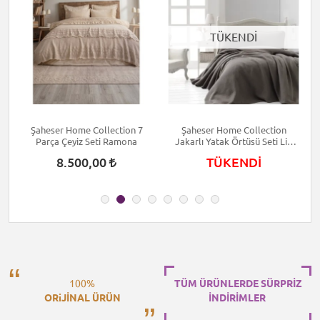
TÜKENDİ
Şaheser Home Collection 7
Şaheser Home Collection
Parça Çeyiz Seti Ramona
Jakarlı Yatak Örtüsü Seti Liv
J
Kahve
8.500,00
TÜKENDİ
100%
TÜM ÜRÜNLERDE SÜRPRİZ
ORiJİNAL ÜRÜN
İNDİRİMLER