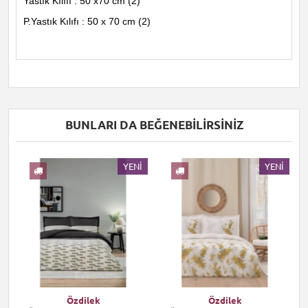
Yastık Kılıfı : 50 x70 cm (2)
P.Yastık Kılıfı : 50 x 70 cm (2)
BUNLARI DA BEĞENEBILIRSINIZ
I
YENI
YENI
Özdilek
Özdilek