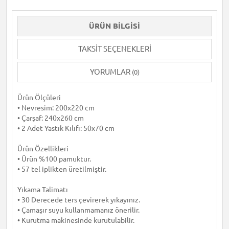
ÜRÜN BILGISI
TAKSIT SEÇENEKLERI
YORUMLAR
(0)
Ürün Ölçüleri
• Nevresim: 200x220 cm
• Çarşaf: 240x260 cm
• 2 Adet Yastık Kılıfı: 50x70 cm
Ürün Özellikleri
• Ürün %100 pamuktur.
• 57 tel iplikten üretilmiştir.
Yıkama Talimatı
• 30 Derecede ters çevirerek yıkayınız.
• Çamaşır suyu kullanmamanız önerilir.
• Kurutma makinesinde kurutulabilir.