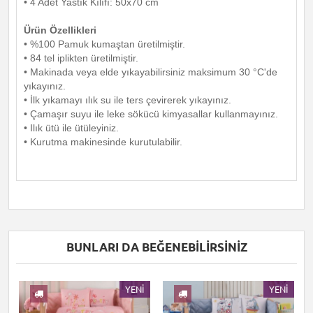
• 4 Adet Yastık Kılıfı: 50x70 cm
Ürün Özellikleri
• %100 Pamuk kumaştan üretilmiştir.
• 84 tel iplikten üretilmiştir.
• Makinada veya elde yıkayabilirsiniz maksimum 30 °C'de
yıkayınız.
• İlk yıkamayı ılık su ile ters çevirerek yıkayınız.
• Çamaşır suyu ile leke sökücü kimyasallar kullanmayınız.
• Ilık ütü ile ütüleyiniz.
• Kurutma makinesinde kurutulabilir.
BUNLARI DA BEĞENEBILIRSINIZ
I
YENI
YENI