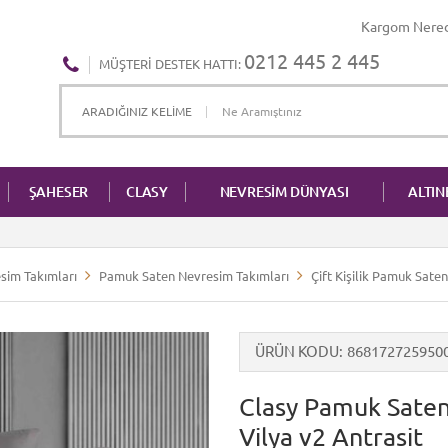
Kargom Nere
0212 445 2 445
MÜŞTERI DESTEK HATTI:
ŞAHESER
CLASY
NEVRESİM DÜNYASI
ALTI
sim Takımları
Pamuk Saten Nevresim Takımları
Çift Kişilik Pamuk Sate
ÜRÜN KODU
868172725950
Clasy Pamuk Saten 
Vilya v2 Antrasit