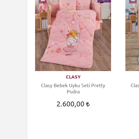
CLASY
evresim
Clasy Bebek Uyku Seti Pretty
Cla
igo Gri
Pudra
2.600,00