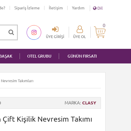
de?
Sipariş İzleme
İletişim
Yardım
Dil
0
ÜYE GIRIŞI
ÜYE OL
NBAŞAK
OTEL GRUBU
GÜNÜN FIRSATI
n Nevresim Takımları
0
MARKA
CLASY
Çift Kişilik Nevresim Takımı