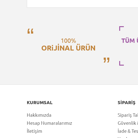
100%
TÜM 
ORiJİNAL ÜRÜN
KURUMSAL
SIPARIŞ
Hakkımızda
Sipariş Ta
Hesap Numaralarımız
Güvenlik &
İletişim
İade & Te