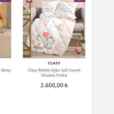
CLASY
p Beep
Clasy Bebek Uyku Seti Sweet
Clasy Be
Dreams Pudra
2.600,00