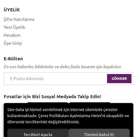
ÜYELIK
Şifre Hatırlatma
Yeni Üyelik
Hesabım
Üye Girişi
E-Bülten
En son haberler, bildirimler ve daha fazla tasarım için kaydolun
GÖNDER
Fırsatlar için Bizi Sosyal Medyada Takip Edin!
Size daha iyi hizmet verebilmek için internet sitemizde çerezler
kullanılmaktadır. Çerez Politikaları Aydınlatma Metni’ni okuyabilir ve
dilerseniz tercihlerinizi değiştirebilirsiniz.
Bayramoğlu Group / Adem Tufan Kocabaş. Tüm hakları saklıdır.
Tercihleri Ayarla
Tümünü Kabul Et