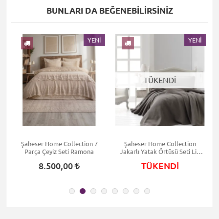
BUNLARI DA BEĞENEBILIRSINIZ
I
YENI
YENI
TÜKENDİ
Şaheser Home Collection 7
Şaheser Home Collection
Parça Çeyiz Seti Ramona
Jakarlı Yatak Örtüsü Seti Liv
J
Kahve
8.500,00
TÜKENDİ