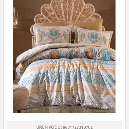
ÜRÜN KODU
8681727310782