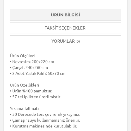
ÜRÜN BILGISI
TAKSIT SEÇENEKLERI
YORUMLAR
(0)
Ürün Ölçüleri
• Nevresim: 200x220 cm
• Çarşaf: 240x260 cm
• 2 Adet Yastık Kılıfı: 50x70 cm
Ürün Özellikleri
• Ürün %100 pamuktur.
• 57 tel iplikten üretilmiştir.
Yıkama Talimatı
• 30 Derecede ters çevirerek yıkayınız.
• Çamaşır suyu kullanmamanız önerilir.
• Kurutma makinesinde kurutulabilir.