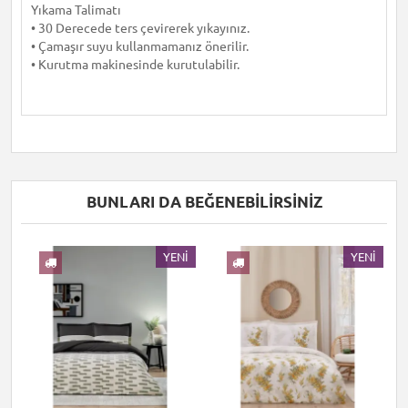
Yıkama Talimatı
• 30 Derecede ters çevirerek yıkayınız.
• Çamaşır suyu kullanmamanız önerilir.
• Kurutma makinesinde kurutulabilir.
BUNLARI DA BEĞENEBILIRSINIZ
I
YENI
YENI