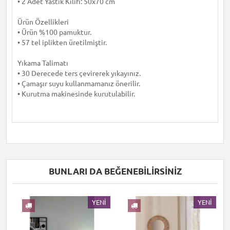
• 2 Adet Yastık Kılıfı: 50x70 cm
Ürün Özellikleri
• Ürün %100 pamuktur.
• 57 tel iplikten üretilmiştir.
Yıkama Talimatı
• 30 Derecede ters çevirerek yıkayınız.
• Çamaşır suyu kullanmamanız önerilir.
• Kurutma makinesinde kurutulabilir.
BUNLARI DA BEĞENEBILIRSINIZ
I
YENI
YENI