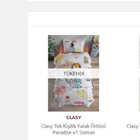
TÜKENDİ
CLASY
 Örtüsü
Clasy Tek Kişilik Yatak Örtüsü
Clasy 
vi
Paradise v1 Somon