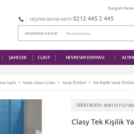
Kargom Nere
0212 445 2 445
MÜŞTERI DESTEK HATTI:
ŞAHESER
CLASY
NEVRESİM DÜNYASI
ALTI
Ana Sayfa
Yatak Odası Grubu
Yatak Örtüleri
Tek Kişilik Yatak Örtüler
ÜRÜN KODU
868172712736
Clasy Tek Kişilik 