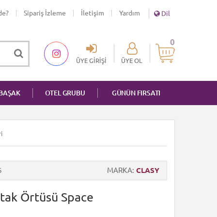
de?
Sipariş İzleme
İletişim
Yardım
Dil
0
ÜYE GIRIŞI
ÜYE OL
NBAŞAK
OTEL GRUBU
GÜNÜN FIRSATI
i
6
MARKA
CLASY
Yatak Örtüsü Space