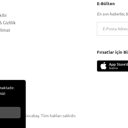
E-Bülten
En son haberler, b
kibi
 Gizlilik
slimat
Fırsatlar için 
maktadır.
nizi
 Adem Tufan Kocabaş. Tüm hakları saklıdır.