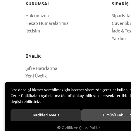
KURUMSAL
SIPARIŞ
Hakkımızda
Sipariş Ta
Hesap Numaralarımız
Güvenlik &
İletişim
İade & Te
Yardım
ÜYELIK
Şifre Hatırlatma
Yeni Üyelik
Hesabım
Size daha iyi hizmet verebilmek için internet sitemizde çerezler kullanıl
Üye Girişi
Çerez Politikaları Aydınlatma Metni’ni okuyabilir ve dilerseniz tercihleri
değiştirebilirsiniz.
Tercihleri Ayarla
Tümünü Kabul Et
Bayramoğlu Group /
Gizlilik ve Çerez Politikası