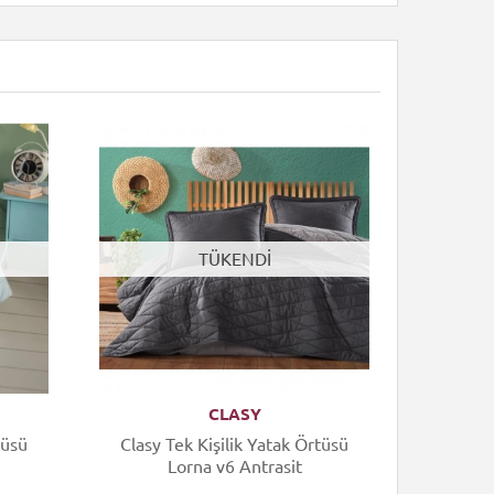
TÜKENDİ
CLASY
tüsü
Clasy Tek Kişilik Yatak Örtüsü
Clasy 
Lorna v6 Antrasit