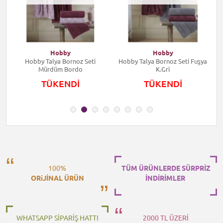
Hobby
Hobby
li
Hobby Talya Bornoz Seti
Hobby Talya Bornoz Seti Fuşya
Mürdüm Bordo
K.Gri
TÜKENDİ
TÜKENDİ
100%
TÜM ÜRÜNLERDE SÜRPRİZ
ORiJİNAL ÜRÜN
İNDİRİMLER
WHATSAPP SİPARİŞ HATTI
2000 TL ÜZERİ