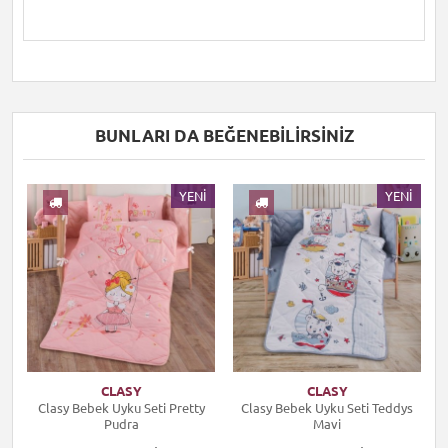
BUNLARI DA BEĞENEBILIRSINIZ
I
YENI
YENI
CLASY
CLASY
Clasy Bebek Uyku Seti Pretty
Clasy Bebek Uyku Seti Teddys
Pudra
Mavi