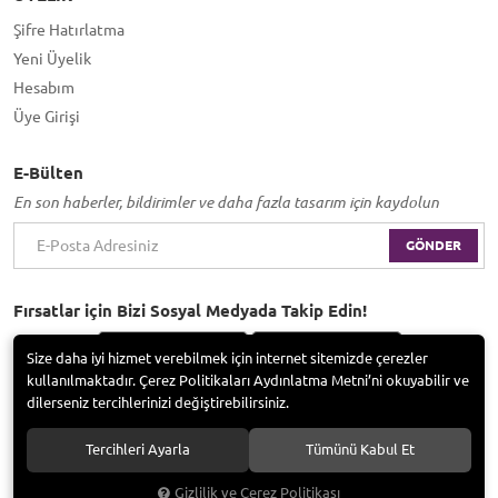
Şifre Hatırlatma
Yeni Üyelik
Hesabım
Üye Girişi
E-Bülten
En son haberler, bildirimler ve daha fazla tasarım için kaydolun
GÖNDER
Fırsatlar için Bizi Sosyal Medyada Takip Edin!
Size daha iyi hizmet verebilmek için internet sitemizde çerezler
kullanılmaktadır. Çerez Politikaları Aydınlatma Metni’ni okuyabilir ve
dilerseniz tercihlerinizi değiştirebilirsiniz.
Bayramoğlu Group / Adem Tufan Kocabaş. Tüm hakları saklıdır.
Tercihleri Ayarla
Tümünü Kabul Et
Gizlilik ve Çerez Politikası