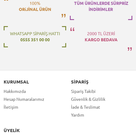
100%
TÜM ÜRÜNLERDE SÜRPRİZ
ORiJİNAL ÜRÜN
İNDİRİMLER
WHATSAPP SİPARİŞ HATTI
2000 TL ÜZERİ
0555 351 00 00
KARGO BEDAVA
KURUMSAL
SIPARIŞ
Hakkımızda
Sipariş Takibi
Hesap Numaralarımız
Güvenlik & Gizlilik
İletişim
İade & Teslimat
Yardım
ÜYELIK