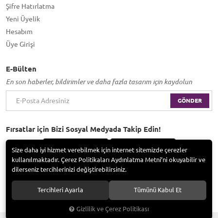
Şifre Hatırlatma
Yeni Üyelik
Hesabım
Üye Girişi
E-Bülten
En son haberler, bildirimler ve daha fazla tasarım için kaydolun
GÖNDER
Fırsatlar için Bizi Sosyal Medyada Takip Edin!
Size daha iyi hizmet verebilmek için internet sitemizde çerezler
kullanılmaktadır. Çerez Politikaları Aydınlatma Metni’ni okuyabilir ve
dilerseniz tercihlerinizi değiştirebilirsiniz.
Bayramoğlu Group / Adem Tufan Kocabaş. Tüm hakları saklıdır.
Tercihleri Ayarla
Tümünü Kabul Et
Gizlilik ve Çerez Politikası
®