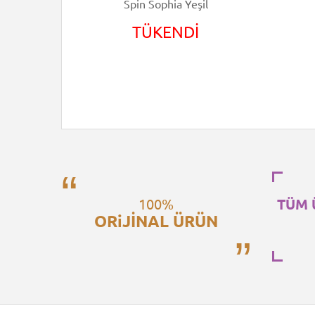
o
Spin Sophia Yeşil
TÜKENDİ
100%
TÜM 
ORiJİNAL ÜRÜN