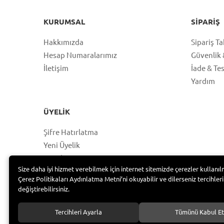
KURUMSAL
SIPARIŞ
Hakkımızda
Sipariş Ta
Hesap Numaralarımız
Güvenlik &
İletişim
İade & Te
Yardım
ÜYELIK
Şifre Hatırlatma
Yeni Üyelik
Hesabım
Size daha iyi hizmet verebilmek için internet sitemizde çerezler kullanıl
Üye Girişi
Çerez Politikaları Aydınlatma Metni’ni okuyabilir ve dilerseniz tercihleri
değiştirebilirsiniz.
Tercihleri Ayarla
Tümünü Kabul Et
Bayramoğlu Group /