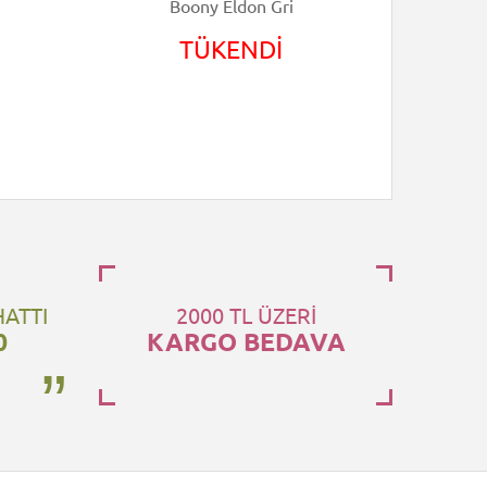
Boony Eldon Gri
S
TÜKENDİ
HATTI
2000 TL ÜZERİ
0
KARGO BEDAVA