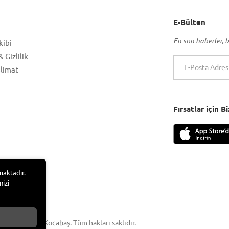
E-Bülten
En son haberler, b
kibi
 Gizlilik
slimat
Fırsatlar için 
maktadır.
nizi
 Adem Tufan Kocabaş. Tüm hakları saklıdır.