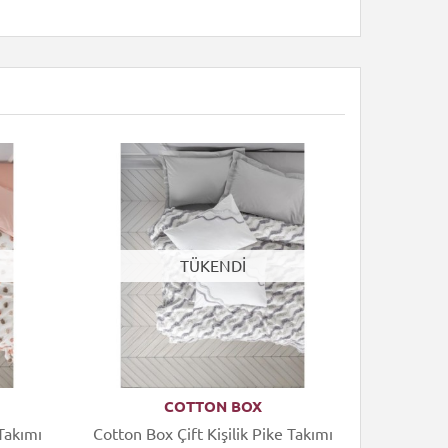
TÜKENDİ
COTTON BOX
 Takımı
Cotton Box Çift Kişilik Pike Takımı
Cotton Bo