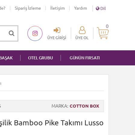
de?
Sipariş İzleme
İletişim
Yardım
Dil
0
ÜYE GIRIŞI
ÜYE OL
NBAŞAK
OTEL GRUBU
GÜNÜN FIRSATI
ı
5
MARKA
COTTON BOX
şilik Bamboo Pike Takımı Lusso