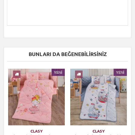
BUNLARI DA BEĞENEBILIRSINIZ
I
YENI
YENI
CLASY
CLASY