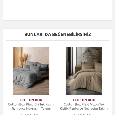
BUNLARI DA BEĞENEBILIRSINIZ
COTTON BOX
COTTON BOX
k
Cotton Box Plaid Gri Tek Kişilik
Cotton Box Plaid Vizon Tek
ı
Ranforce Nevresim Takımı
Kişilik Ranforce Nevresim Takımı