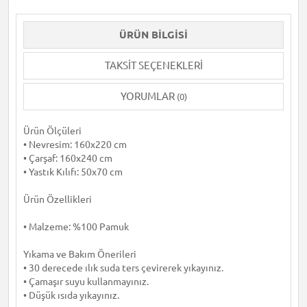
ÜRÜN BILGISI
TAKSIT SEÇENEKLERI
YORUMLAR
(0)
Ürün Ölçüleri
• Nevresim: 160x220 cm
• Çarşaf: 160x240 cm
• Yastık Kılıfı: 50x70 cm
Ürün Özellikleri
• Malzeme: %100 Pamuk
Yıkama ve Bakım Önerileri
• 30 derecede ılık suda ters çevirerek yıkayınız.
• Çamaşır suyu kullanmayınız.
• Düşük ısıda yıkayınız.