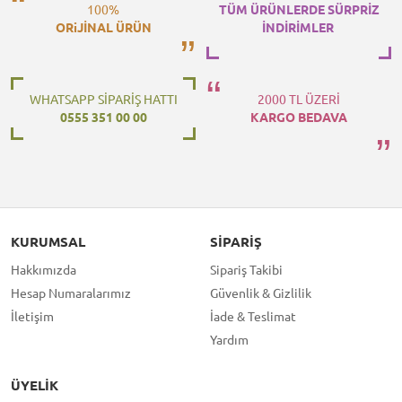
100%
TÜM ÜRÜNLERDE SÜRPRİZ
ORiJİNAL ÜRÜN
İNDİRİMLER
WHATSAPP SİPARİŞ HATTI
2000 TL ÜZERİ
0555 351 00 00
KARGO BEDAVA
KURUMSAL
SIPARIŞ
Hakkımızda
Sipariş Takibi
Hesap Numaralarımız
Güvenlik & Gizlilik
İletişim
İade & Teslimat
Yardım
ÜYELIK