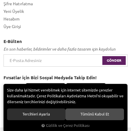
Şifre Hatırlatma
Yeni Üyelik
Hesabım
Üye Girişi
E-Bülten
En son haberler, bildirimler ve daha fazla tasarım için kaydolun
GÖNDER
Fırsatlar için Bizi Sosyal Medyada Takip Edin!
Size daha iyi hizmet verebilmek için internet sitemizde çerezler
kullanılmaktadır. Çerez Politikaları Aydınlatma Metni’ni okuyabilir ve
dilerseniz tercihlerinizi değiştirebilirsiniz.
Bayramoğlu Group / Adem Tufan Kocabaş. Tüm hakları saklıdır.
Tercihleri Ayarla
Tümünü Kabul Et
Gizlilik ve Çerez Politikası
®