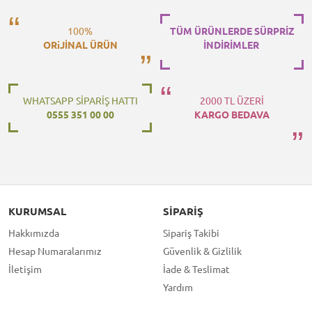
100%
TÜM ÜRÜNLERDE SÜRPRİZ
ORiJİNAL ÜRÜN
İNDİRİMLER
WHATSAPP SİPARİŞ HATTI
2000 TL ÜZERİ
0555 351 00 00
KARGO BEDAVA
KURUMSAL
SIPARIŞ
Hakkımızda
Sipariş Takibi
Hesap Numaralarımız
Güvenlik & Gizlilik
İletişim
İade & Teslimat
Yardım