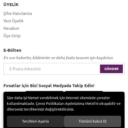
ÜYELIK
Şifre Hatırlatma
Yeni Üyelik
Hesabım
Üye Girişi
E-Bülten
En son haberler, bildirimler ve daha fazla tasarım için kaydolun
GÖNDER
Fırsatlar için Bizi Sosyal Medyada Takip Edin!
Size daha iyi hizmet verebilmek için internet sitemizde çerezler
kullanılmaktadır. Çerez Politikaları Aydınlatma Metni’ni okuyabilir ve
dilerseniz tercihlerinizi değiştirebilirsiniz.
Bayramoğlu Group / Adem Tufan Kocabaş. Tüm hakları saklıdır.
Tercihleri Ayarla
Tümünü Kabul Et