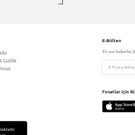
E-Bülten
En son haberler, b
kibi
 Gizlilik
slimat
Fırsatlar için 
maktadır.