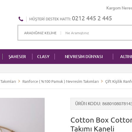
Kargom Nere
0212 445 2 445
MÜŞTERI DESTEK HATTI:
ŞAHESER
CLASY
NEVRESİM DÜNYASI
ALTI
Takımları
Ranforce ( %100 Pamuk ) Nevresim Takımları
Çift Kişilik Ra
ÜRÜN KODU
868010807814
Cotton Box Cotton 
Takımı Kaneli