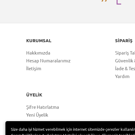
KURUMSAL
SIPARIŞ
Hakkımızda
Sipariş Ta
Hesap Numaralarımız
Güvenlik &
İletişim
İade & Te
Yardım
ÜYELIK
Şifre Hatırlatma
Yeni Üyelik
Hesabım
Size daha iyi hizmet verebilmek için internet sitemizde çerezler kullanıl
Üye Girişi