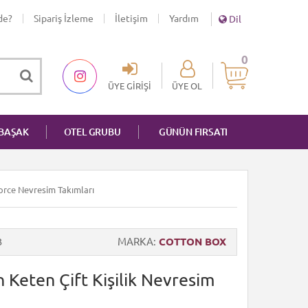
de?
Sipariş İzleme
İletişim
Yardım
Dil
0
ÜYE GIRIŞI
ÜYE OL
NBAŞAK
OTEL GRUBU
GÜNÜN FIRSATI
nforce Nevresim Takımları
3
MARKA
COTTON BOX
Keten Çift Kişilik Nevresim