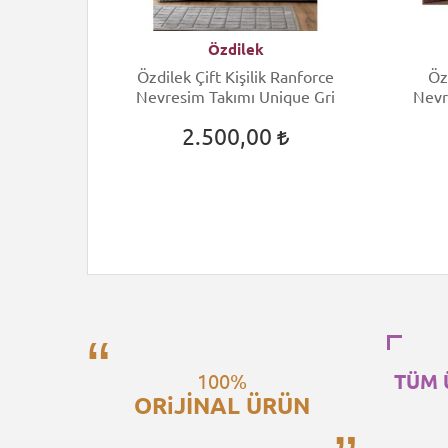
Özdilek
ift Kişilik
Özdilek Çift Kişilik Ranforce
Öz
 Arcane
Nevresim Takımı Unique Gri
Nevr
2.500,00
100%
TÜM 
ORiJİNAL ÜRÜN