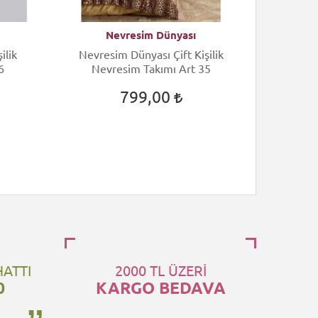
Nevresim Dünyası
N
ilik
Nevresim Dünyası Çift Kişilik
Nevres
6
Nevresim Takımı Art 35
Nev
799,00
HATTI
2000 TL ÜZERİ
0
KARGO BEDAVA