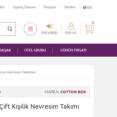
de?
Sipariş İzleme
İletişim
Yardım
Dil
0
ÜYE GIRIŞI
ÜYE OL
NBAŞAK
OTEL GRUBU
GÜNÜN FIRSATI
nforce Nevresim Takımları
4
MARKA
COTTON BOX
ift Kişilik Nevresim Takımı