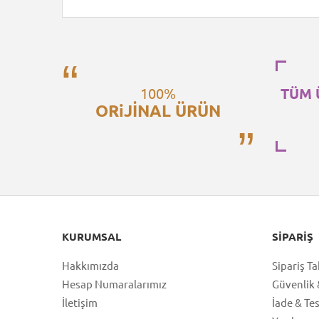
100%
TÜM 
ORiJİNAL ÜRÜN
KURUMSAL
SIPARIŞ
Hakkımızda
Sipariş Ta
Hesap Numaralarımız
Güvenlik &
İletişim
İade & Te