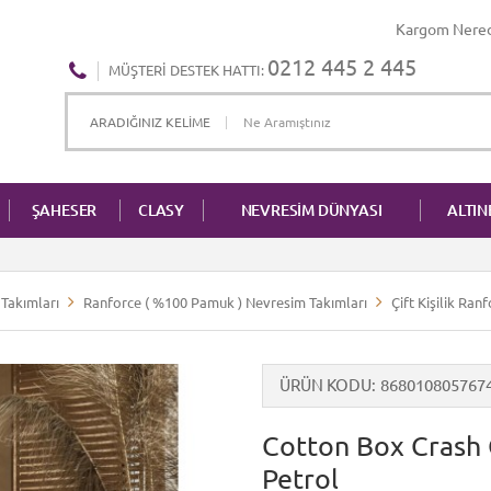
Kargom Nere
0212 445 2 445
MÜŞTERI DESTEK HATTI:
ŞAHESER
CLASY
NEVRESİM DÜNYASI
ALTI
Takımları
Ranforce ( %100 Pamuk ) Nevresim Takımları
Çift Kişilik Ra
ÜRÜN KODU
868010805767
Cotton Box Crash Ç
Petrol