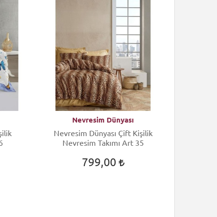
Nevresim Dünyası
N
ilik
Nevresim Dünyası Çift Kişilik
Nevres
6
Nevresim Takımı Art 35
Nev
799,00