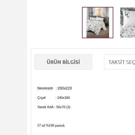
ÜRÜN BILGISI
Nevresim : 200x220
Çrşaf : 240x260
Yastık Kılıfı : 50x70 (2)
57 tel %100 pamuk