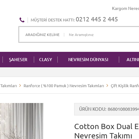
Kargom Nere
0212 445 2 445
MÜŞTERI DESTEK HATTI:
ŞAHESER
CLASY
NEVRESİM DÜNYASI
ALTI
Takımları
Ranforce ( %100 Pamuk ) Nevresim Takımları
Çift Kişilik Ra
ÜRÜN KODU
868010808399
Cotton Box Dual Ela
Nevresim Takımı