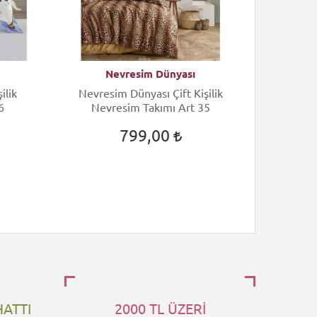
Nevresim Dünyası
N
ilik
Nevresim Dünyası Çift Kişilik
Nevres
6
Nevresim Takımı Art 35
Nev
799,00
HATTI
2000 TL ÜZERİ