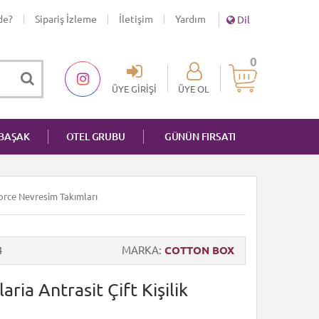
de?
Sipariş İzleme
İletişim
Yardım
Dil
0
ÜYE GIRIŞI
ÜYE OL
NBAŞAK
OTEL GRUBU
GÜNÜN FIRSATI
nforce Nevresim Takımları
4
MARKA
COTTON BOX
ria Antrasit Çift Kişilik