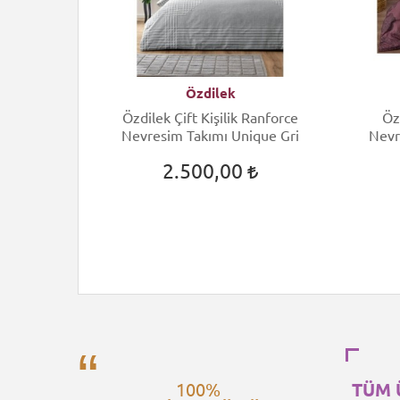
Özdilek
ift Kişilik
Özdilek Çift Kişilik Ranforce
Öz
 Arcane
Nevresim Takımı Unique Gri
Nevr
2.500,00
100%
TÜM 