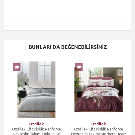
BUNLARI DA BEĞENEBILIRSINIZ
I
Özdilek
Özdilek
Özdilek Çift Kişilik Ranforce
Özdilek Çift Kişilik Ranforce
Nevresim Takımı Unique Gri
Nevresim Takımı Mothers Heart