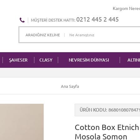
Kargom Nere
0212 445 2 445
MÜŞTERI DESTEK HATTI:
ŞAHESER
CLASY
NEVRESİM DÜNYASI
ALTI
Ana Sayfa
ÜRÜN KODU
868010807847
Cotton Box Etnich 
Mosola Somon