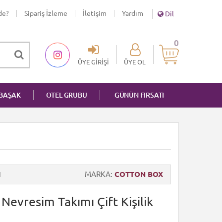
de?
Sipariş İzleme
İletişim
Yardım
Dil
0
ÜYE GIRIŞI
ÜYE OL
NBAŞAK
OTEL GRUBU
GÜNÜN FIRSATI
1
MARKA
COTTON BOX
Nevresim Takımı Çift Kişilik