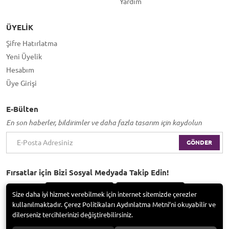
Yardım
ÜYELIK
Şifre Hatırlatma
Yeni Üyelik
Hesabım
Üye Girişi
E-Bülten
En son haberler, bildirimler ve daha fazla tasarım için kaydolun
GÖNDER
Fırsatlar için Bizi Sosyal Medyada Takip Edin!
Size daha iyi hizmet verebilmek için internet sitemizde çerezler
kullanılmaktadır. Çerez Politikaları Aydınlatma Metni’ni okuyabilir ve
dilerseniz tercihlerinizi değiştirebilirsiniz.