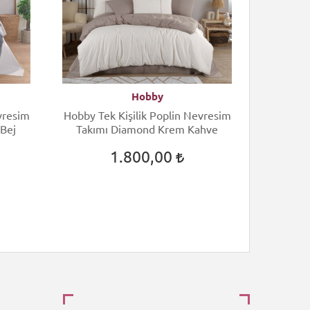
Hobby
vresim
Hobby Tek Kişilik Poplin Nevresim
Cott
 Bej
Takımı Diamond Krem Kahve
Nevre
1.800,00