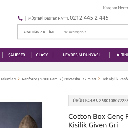
Kargom Nere
0212 445 2 445
MÜŞTERI DESTEK HATTI:
ŞAHESER
CLASY
NEVRESİM DÜNYASI
ALTI
Takımları
Ranforce ( %100 Pamuk ) Nevresim Takımları
Tek Kişilik Ran
ÜRÜN KODU
868010807228
Cotton Box Genç 
Kişilik Given Gri