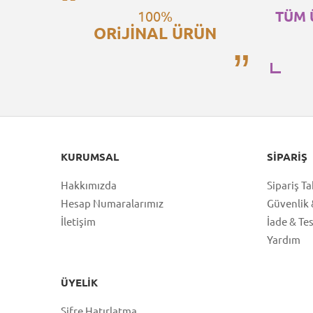
100%
TÜM 
ORiJİNAL ÜRÜN
KURUMSAL
SIPARIŞ
Hakkımızda
Sipariş Ta
Hesap Numaralarımız
Güvenlik &
İletişim
İade & Te
Yardım
ÜYELIK
Şifre Hatırlatma