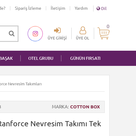
de?
Sipariş İzleme
İletişim
Yardım
Dil
0
ÜYE GIRIŞI
ÜYE OL
NBAŞAK
OTEL GRUBU
GÜNÜN FIRSATI
force Nevresim Takımları
8
MARKA
COTTON BOX
Ranforce Nevresim Takımı Tek