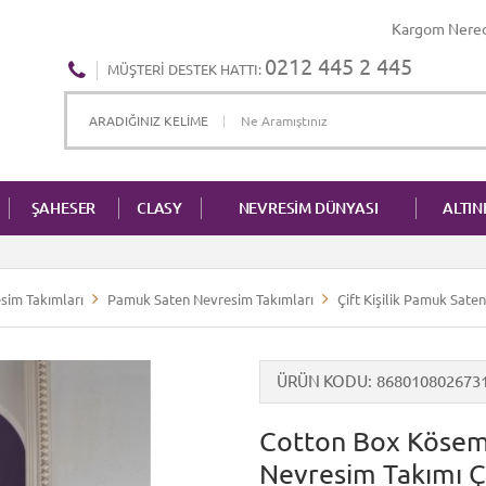
Kargom Nere
0212 445 2 445
MÜŞTERI DESTEK HATTI:
ŞAHESER
CLASY
NEVRESİM DÜNYASI
ALTI
sim Takımları
Pamuk Saten Nevresim Takımları
Çift Kişilik Pamuk Sate
ÜRÜN KODU
868010802673
Cotton Box Kösem
Nevresim Takımı Çif