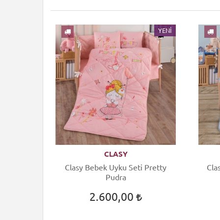
YENI
YENI
CLASY
evresim
Clasy Bebek Uyku Seti Pretty
Cla
igo Gri
Pudra
2.600,00