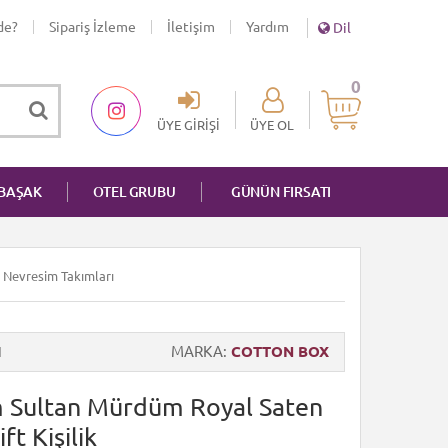
de?
Sipariş İzleme
İletişim
Yardım
Dil
0
ÜYE GIRIŞI
ÜYE OL
NBAŞAK
OTEL GRUBU
GÜNÜN FIRSATI
n Nevresim Takımları
1
MARKA
COTTON BOX
 Sultan Mürdüm Royal Saten
t Kişilik