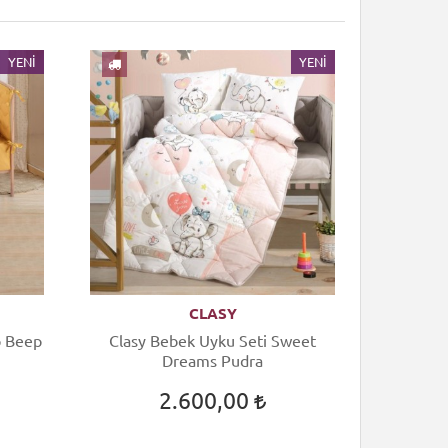
YENI
YENI
CLASY
p Beep
Clasy Bebek Uyku Seti Sweet
Clasy Be
Dreams Pudra
2.600,00