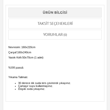
ÜRÜN BILGISI
TAKSIT SEÇENEKLERI
YORUMLAR
(0)
Nevresim: 160x220cm
Çarşaf:160x240cm
Yastık Kılıfı:50x70cm (1 adet)
%100 pamuk
Yıkama Talimatı:
30 derece ılık suda ters çevirerek yıkayınız.
Çamaşır suyu kullanmayınız.
Düşük ısıda yıkayınız.