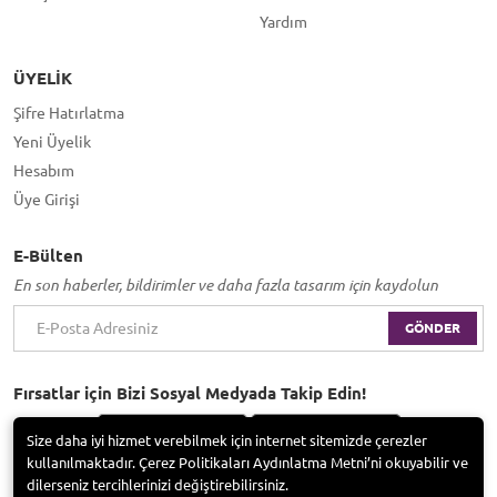
Yardım
ÜYELIK
Şifre Hatırlatma
Yeni Üyelik
Hesabım
Üye Girişi
E-Bülten
En son haberler, bildirimler ve daha fazla tasarım için kaydolun
GÖNDER
Fırsatlar için Bizi Sosyal Medyada Takip Edin!
Size daha iyi hizmet verebilmek için internet sitemizde çerezler
kullanılmaktadır. Çerez Politikaları Aydınlatma Metni’ni okuyabilir ve
dilerseniz tercihlerinizi değiştirebilirsiniz.