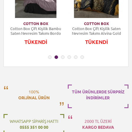
COTTON BOX
COTTON BOX
Cotton Box Çift Kişilik Bambu
Cotton Box Çift Kişilik Saten
C
er
Saten Nevresim Takımı Bordo
Nevresim Takımı Alvina Gold
TÜKENDİ
TÜKENDİ
100%
TÜM ÜRÜNLERDE SÜRPRİZ
ORiJİNAL ÜRÜN
İNDİRİMLER
WHATSAPP SİPARİŞ HATTI
2000 TL ÜZERİ
0555 351 00 00
KARGO BEDAVA