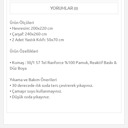
YORUMLAR
(0)
Ürün Ölçüleri
• Nevresim: 200x220 cm
• Çarşaf: 240x260 cm
• 2 Adet Yastık Kılıfı: 50x70 cm
Ürün Özellikleri
• Kumaş : 30/1 57 Tel Ranforce %100 Pamuk, Reaktif Baskı &
Düz Boya
Yıkama ve Bakım Önerileri
• 30 derecede ılık suda ters çevirerek yıkayınız.
• Çamaşır suyu kullanmayınız.
• Düşük ısıda yıkayınız.