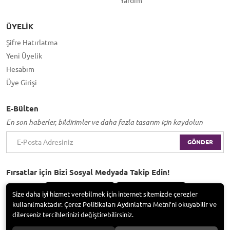
Yardım
ÜYELIK
Şifre Hatırlatma
Yeni Üyelik
Hesabım
Üye Girişi
E-Bülten
En son haberler, bildirimler ve daha fazla tasarım için kaydolun
GÖNDER
Fırsatlar için Bizi Sosyal Medyada Takip Edin!
Size daha iyi hizmet verebilmek için internet sitemizde çerezler
kullanılmaktadır. Çerez Politikaları Aydınlatma Metni’ni okuyabilir ve
dilerseniz tercihlerinizi değiştirebilirsiniz.