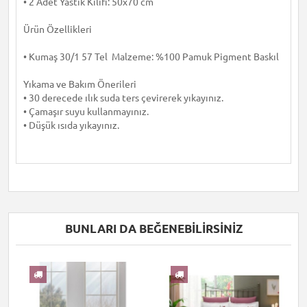
• 2 Adet Yastık Kılıfı: 50x70 cm
Ürün Özellikleri
• Kumaş 30/1 57 Tel Malzeme: %100 Pamuk Pigment Baskıl
Yıkama ve Bakım Önerileri
• 30 derecede ılık suda ters çevirerek yıkayınız.
• Çamaşır suyu kullanmayınız.
• Düşük ısıda yıkayınız.
BUNLARI DA BEĞENEBILIRSINIZ
I