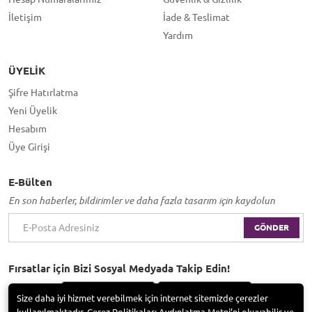
İletişim
İade & Teslimat
Yardım
ÜYELIK
Şifre Hatırlatma
Yeni Üyelik
Hesabım
Üye Girişi
E-Bülten
En son haberler, bildirimler ve daha fazla tasarım için kaydolun
GÖNDER
Fırsatlar için Bizi Sosyal Medyada Takip Edin!
Size daha iyi hizmet verebilmek için internet sitemizde çerezler