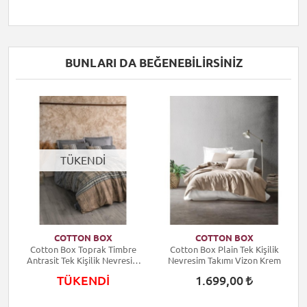
BUNLARI DA BEĞENEBILIRSINIZ
TÜKENDİ
COTTON BOX
COTTON BOX
ik
Cotton Box Toprak Timbre
Cotton Box Plain Tek Kişilik
C
Antrasit Tek Kişilik Nevresim
Nevresim Takımı Vizon Krem
Takımı
TÜKENDİ
1.699,00