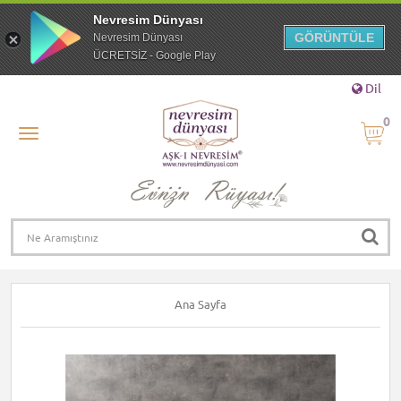
Nevresim Dünyası
GÖRÜNTÜLE
Nevresim Dünyası
ÜCRETSİZ - Google Play
Dil
0
Ana Sayfa