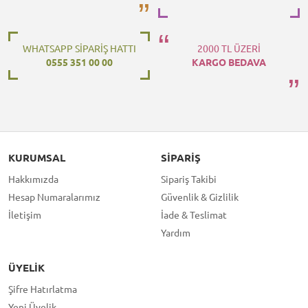
WHATSAPP SİPARİŞ HATTI
2000 TL ÜZERİ
0555 351 00 00
KARGO BEDAVA
KURUMSAL
SIPARIŞ
Hakkımızda
Sipariş Takibi
Hesap Numaralarımız
Güvenlik & Gizlilik
İletişim
İade & Teslimat
Yardım
ÜYELIK
Şifre Hatırlatma
Yeni Üyelik