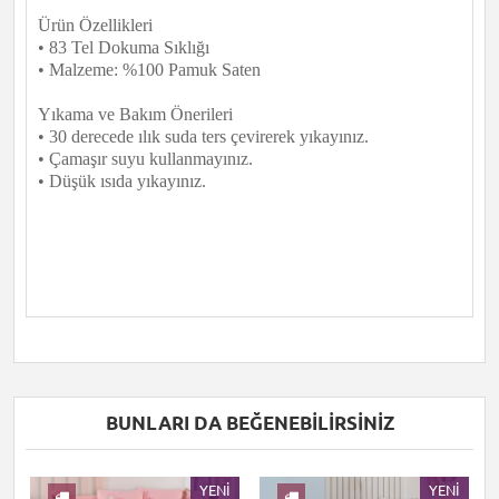
Ürün Özellikleri
• 83 Tel Dokuma Sıklığı
• Malzeme: %100 Pamuk Saten
Yıkama ve Bakım Önerileri
• 30 derecede ılık suda ters çevirerek yıkayınız.
• Çamaşır suyu kullanmayınız.
• Düşük ısıda yıkayınız.
BUNLARI DA BEĞENEBILIRSINIZ
I
YENI
YENI