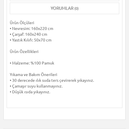
YORUMLAR
(0)
Ürün Ölçüleri
• Nevresim: 160x220 cm
• Çarşaf: 160x240 cm
• Yastık Kılıfı: 50x70 cm
Ürün Özellikleri
• Malzeme: %100 Pamuk
Yıkama ve Bakım Önerileri
• 30 derecede ılık suda ters çevirerek yıkayınız.
• Çamaşır suyu kullanmayınız.
• Düşük ısıda yıkayınız.