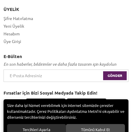
ÜYELIK
Şifre Hatırlatma
Yeni Üyelik
Hesabım
Üye Girişi
E-Bülten
En son haberler, bildirimler ve daha fazla tasarım için kaydolun
GÖNDER
Fırsatlar için Bizi Sosyal Medyada Takip Edin!
Size daha iyi hizmet verebilmek için internet sitemizde çerezler
kullanılmaktadır. Çerez Politikaları Aydınlatma Metni’ni okuyabilir ve
dilerseniz tercihlerinizi değiştirebilirsiniz.
Bayramoğlu Group / Adem Tufan Kocabaş. Tüm hakları saklıdır.
Tercihleri Ayarla
Tümünü Kabul Et