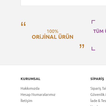
100%
TÜM 
ORiJİNAL ÜRÜN
KURUMSAL
SIPARIŞ
Hakkımızda
Sipariş Ta
Hesap Numaralarımız
Güvenlik &
İletişim
İade & Te