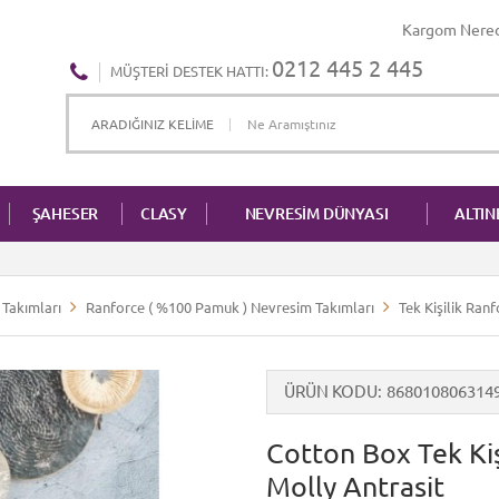
Kargom Nere
0212 445 2 445
MÜŞTERI DESTEK HATTI:
ŞAHESER
CLASY
NEVRESİM DÜNYASI
ALTI
Takımları
Ranforce ( %100 Pamuk ) Nevresim Takımları
Tek Kişilik Ran
ÜRÜN KODU
868010806314
Cotton Box Tek Ki
Molly Antrasit