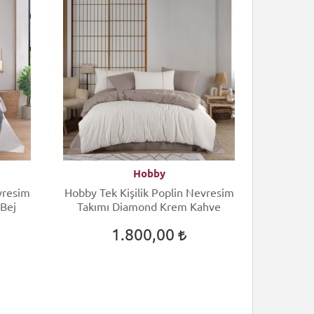
Hobby
vresim
Hobby Tek Kişilik Poplin Nevresim
Cott
 Bej
Takımı Diamond Krem Kahve
Nevre
1.800,00