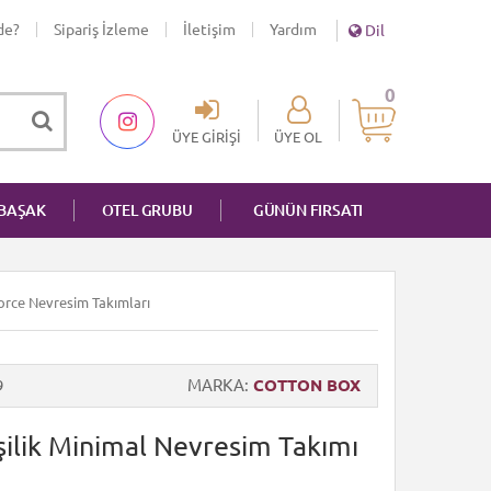
de?
Sipariş İzleme
İletişim
Yardım
Dil
0
ÜYE GIRIŞI
ÜYE OL
NBAŞAK
OTEL GRUBU
GÜNÜN FIRSATI
force Nevresim Takımları
9
MARKA
COTTON BOX
şilik Minimal Nevresim Takımı