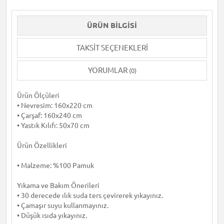
ÜRÜN BILGISI
TAKSIT SEÇENEKLERI
YORUMLAR
(0)
Ürün Ölçüleri
• Nevresim: 160x220 cm
• Çarşaf: 160x240 cm
• Yastık Kılıfı: 50x70 cm
Ürün Özellikleri
• Malzeme: %100 Pamuk
Yıkama ve Bakım Önerileri
• 30 derecede ılık suda ters çevirerek yıkayınız.
• Çamaşır suyu kullanmayınız.
• Düşük ısıda yıkayınız.