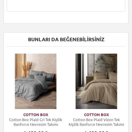
BUNLARI DA BEĞENEBILIRSINIZ
COTTON BOX
COTTON BOX
k
Cotton Box Plaid Gri Tek Kişilik
Cotton Box Plaid Vizon Tek
ı
Ranforce Nevresim Takımı
Kişilik Ranforce Nevresim Takımı