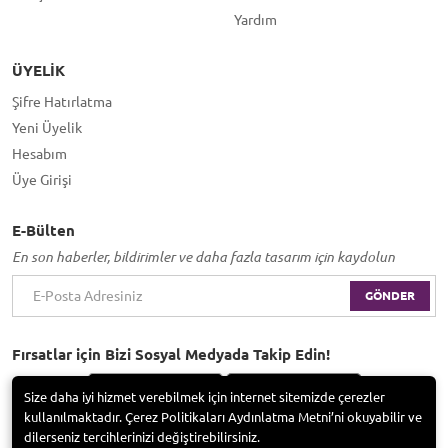
Yardım
ÜYELIK
Şifre Hatırlatma
Yeni Üyelik
Hesabım
Üye Girişi
E-Bülten
En son haberler, bildirimler ve daha fazla tasarım için kaydolun
GÖNDER
Fırsatlar için Bizi Sosyal Medyada Takip Edin!
Size daha iyi hizmet verebilmek için internet sitemizde çerezler
kullanılmaktadır. Çerez Politikaları Aydınlatma Metni’ni okuyabilir ve
dilerseniz tercihlerinizi değiştirebilirsiniz.