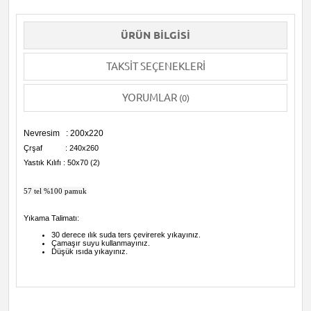
ÜRÜN BILGISI
TAKSIT SEÇENEKLERI
YORUMLAR
(0)
Nevresim : 200x220
Çrşaf : 240x260
Yastık Kılıfı : 50x70 (2)
57 tel %100 pamuk
Yıkama Talimatı:
30 derece ılık suda ters çevirerek yıkayınız.
Çamaşır suyu kullanmayınız.
Düşük ısıda yıkayınız.