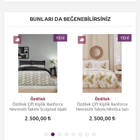
BUNLARI DA BEĞENEBILIRSINIZ
I
YENI
YENI
Özdilek
Özdilek
Özdilek Çift Kişilik Ranforce
Özdilek Çift Kişilik Ranforce
Nevresim Takımı Sculpted Siyah
Nevresim Takımı Nilotica Sarı
2.500,00
2.500,00