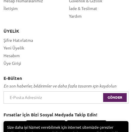
Hesap Numaralarımız
Güvenlik & Gizlilik
İletişim
İade & Teslimat
Yardım
ÜYELIK
Şifre Hatırlatma
Yeni Üyelik
Hesabım
Üye Girişi
E-Bülten
En son haberler, bildirimler ve daha fazla tasarım için kaydolun
GÖNDER
Fırsatlar için Bizi Sosyal Medyada Takip Edin!
Size daha iyi hizmet verebilmek için internet sitemizde çerezler