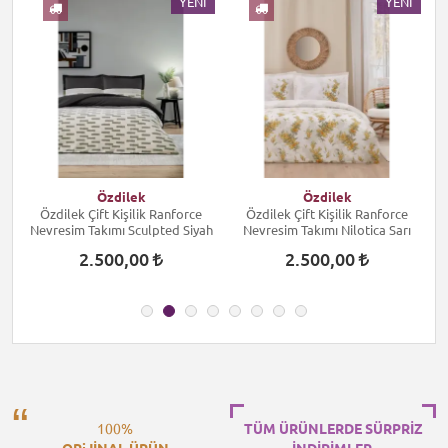
I
YENI
YENI
Özdilek
Özdilek
Özdilek Çift Kişilik Ranforce
Özdilek Çift Kişilik Ranforce
Nevresim Takımı Sculpted Siyah
Nevresim Takımı Nilotica Sarı
2.500,00
2.500,00
100%
TÜM ÜRÜNLERDE SÜRPRİZ