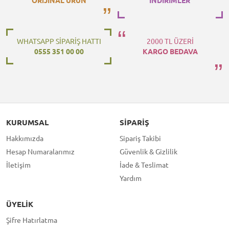
ORiJİNAL ÜRÜN
İNDİRİMLER
WHATSAPP SİPARİŞ HATTI
2000 TL ÜZERİ
0555 351 00 00
KARGO BEDAVA
KURUMSAL
SIPARIŞ
Hakkımızda
Sipariş Takibi
Hesap Numaralarımız
Güvenlik & Gizlilik
İletişim
İade & Teslimat
Yardım
ÜYELIK
Şifre Hatırlatma