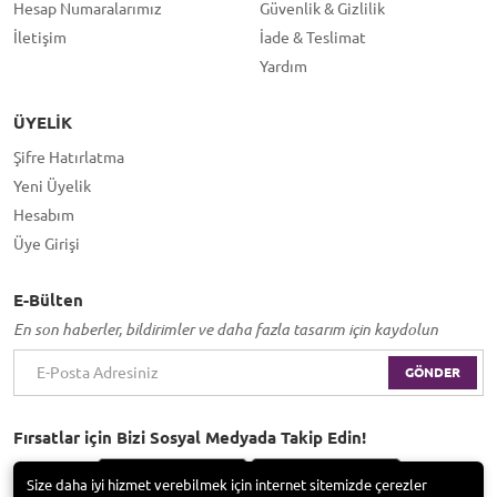
Hesap Numaralarımız
Güvenlik & Gizlilik
İletişim
İade & Teslimat
Yardım
ÜYELIK
Şifre Hatırlatma
Yeni Üyelik
Hesabım
Üye Girişi
E-Bülten
En son haberler, bildirimler ve daha fazla tasarım için kaydolun
GÖNDER
Fırsatlar için Bizi Sosyal Medyada Takip Edin!
Size daha iyi hizmet verebilmek için internet sitemizde çerezler