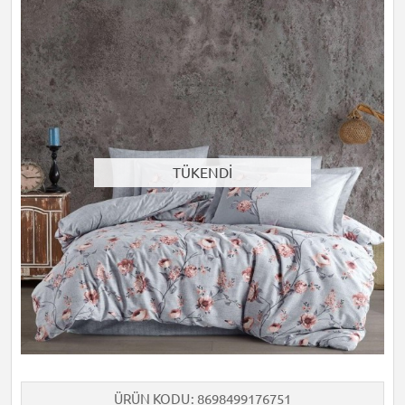
TÜKENDİ
ÜRÜN KODU
8698499176751