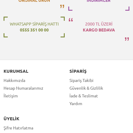
ORiJİNAL ÜRÜN
İNDİRİMLER
WHATSAPP SİPARİŞ HATTI
2000 TL ÜZERİ
0555 351 00 00
KARGO BEDAVA
KURUMSAL
SIPARIŞ
Hakkımızda
Sipariş Takibi
Hesap Numaralarımız
Güvenlik & Gizlilik
İletişim
İade & Teslimat
Yardım
ÜYELIK
Şifre Hatırlatma