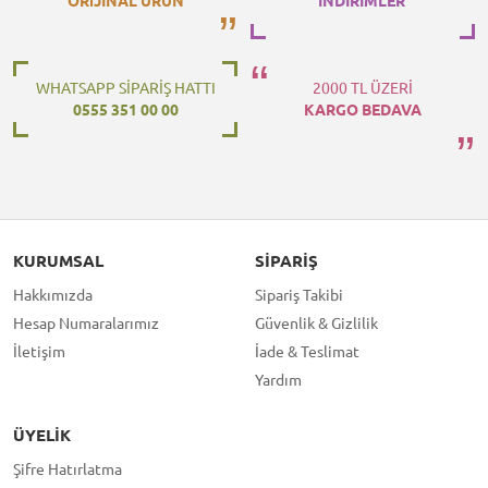
ORiJİNAL ÜRÜN
İNDİRİMLER
WHATSAPP SİPARİŞ HATTI
2000 TL ÜZERİ
0555 351 00 00
KARGO BEDAVA
KURUMSAL
SIPARIŞ
Hakkımızda
Sipariş Takibi
Hesap Numaralarımız
Güvenlik & Gizlilik
İletişim
İade & Teslimat
Yardım
ÜYELIK
Şifre Hatırlatma