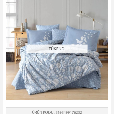
TÜKENDİ
ÜRÜN KODU
8698499176232