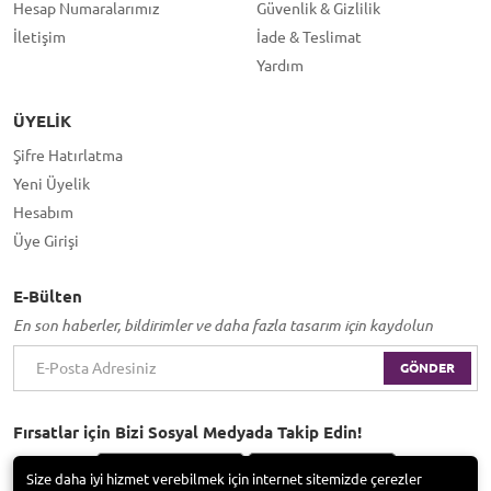
Hesap Numaralarımız
Güvenlik & Gizlilik
İletişim
İade & Teslimat
Yardım
ÜYELIK
Şifre Hatırlatma
Yeni Üyelik
Hesabım
Üye Girişi
E-Bülten
En son haberler, bildirimler ve daha fazla tasarım için kaydolun
GÖNDER
Fırsatlar için Bizi Sosyal Medyada Takip Edin!
Size daha iyi hizmet verebilmek için internet sitemizde çerezler