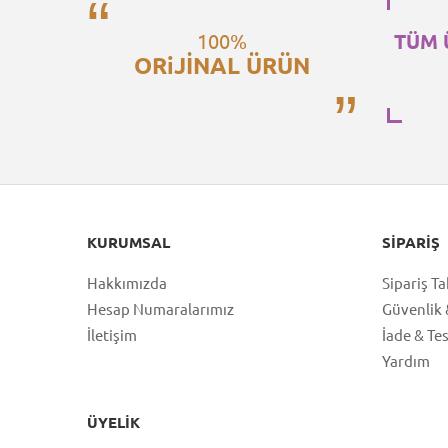
100%
TÜM 
ORiJİNAL ÜRÜN
KURUMSAL
SIPARIŞ
Hakkımızda
Sipariş Ta
Hesap Numaralarımız
Güvenlik &
İletişim
İade & Te
Yardım
ÜYELIK