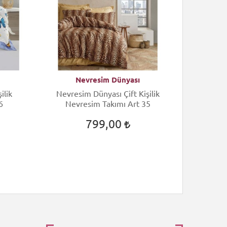
Nevresim Dünyası
N
ilik
Nevresim Dünyası Çift Kişilik
Nevres
6
Nevresim Takımı Art 35
Nev
799,00