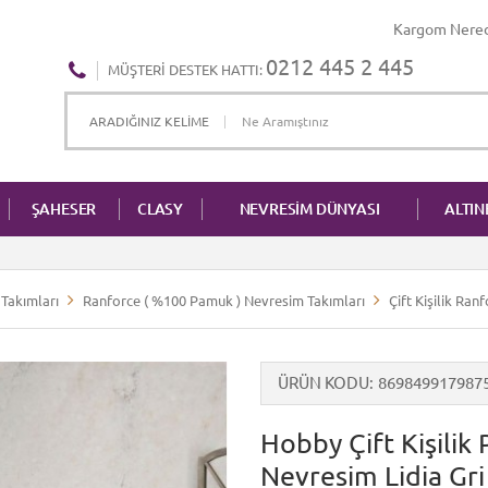
Kargom Nere
0212 445 2 445
MÜŞTERI DESTEK HATTI:
ŞAHESER
CLASY
NEVRESİM DÜNYASI
ALTI
Takımları
Ranforce ( %100 Pamuk ) Nevresim Takımları
Çift Kişilik Ra
ÜRÜN KODU
869849917987
Hobby Çift Kişilik
Nevresim Lidia Gri