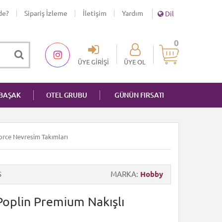
de?
Sipariş İzleme
İletişim
Yardım
Dil
0
ÜYE GIRIŞI
ÜYE OL
NBAŞAK
OTEL GRUBU
GÜNÜN FIRSATI
nforce Nevresim Takımları
5
MARKA
Hobby
 Poplin Premium Nakışlı