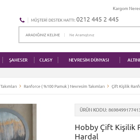
Kargom Nere
0212 445 2 445
MÜŞTERI DESTEK HATTI:
ŞAHESER
CLASY
NEVRESİM DÜNYASI
ALTI
Takımları
Ranforce ( %100 Pamuk ) Nevresim Takımları
Çift Kişilik Ra
ÜRÜN KODU
869849917741
Hobby Çift Kişilik
Hardal