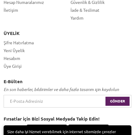
Hesap Numaralarımız
Güvenlik & Gizlilik
İletişim
İade & Teslimat
Yardım
ÜYELIK
Şifre Hatırlatma
Yeni Üyelik
Hesabım
Üye Girişi
E-Bülten
En son haberler, bildirimler ve daha fazla tasarım için kaydolun
GÖNDER
Fırsatlar için Bizi Sosyal Medyada Takip Edin!
Size daha iyi hizmet verebilmek için internet sitemizde çerezler