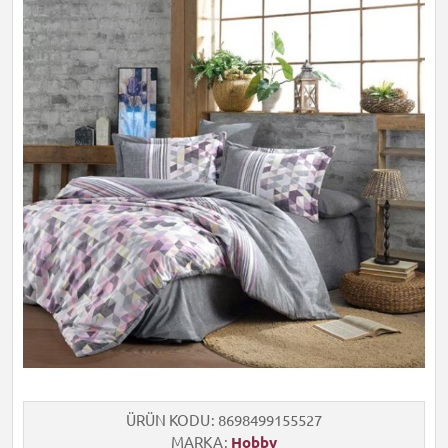
ÜRÜN KODU
8698499155527
MARKA
Hobby